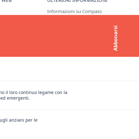
Informazioni su Compass
Contatto
Abbonarsi
Richieste dei media
Iscriviti alla newsletter
amo il loro continuo legame con la
i ed emergenti.
ugli anziani per le