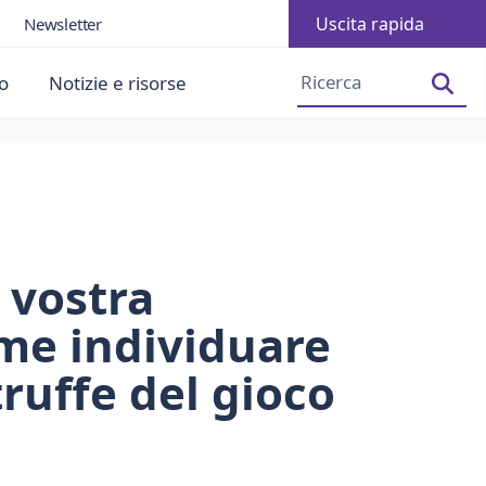
Uscita rapida
Newsletter
Aumentare la dimensione dei caratteri
Diminuire la dimensione dei caratteri
o
Notizie e risorse
 vostra
me individuare
truffe del gioco