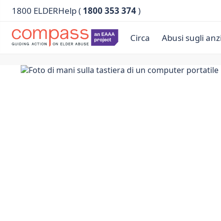
1800 ELDERHelp (
1800 353 374
)
Circa
Abusi sugli anz