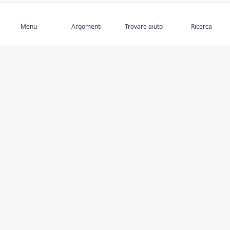
Abbonarsi
Menu
Argomenti
Trovare aiuto
Ricerca
SCOPRIRE
RIMANETE AGGIORNATI
Abusi sugli anziani
Notizie
Argomenti in primo piano
Eventi
Autori in primo piano
Recensioni di libri
Risorse
Facebook
Fornitori di servizi
YouTube
Sono al sicuro e rispettato?
UTILIZZO DI QUESTO SITO WEB
ULTERIORI INFORMAZIONI