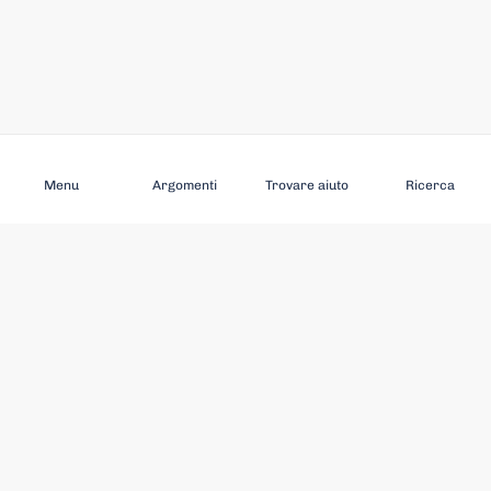
Abbonarsi
Menu
Argomenti
Trovare aiuto
Ricerca
SCOPRIRE
RIMANETE AGGIORNATI
Abusi sugli anziani
Notizie
Argomenti in primo piano
Eventi