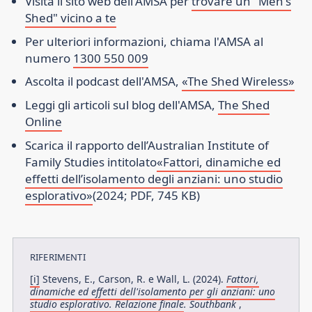
Visita il sito web dell'AMSA per
trovare un "Men's
Shed" vicino a te
Per ulteriori informazioni, chiama l'AMSA al
numero
1300 550 009
Ascolta il podcast dell'AMSA,
«The Shed Wireless»
Leggi gli articoli sul blog dell'AMSA,
The Shed
Online
Scarica il rapporto dell’Australian Institute of
Family Studies intitolato
«Fattori, dinamiche ed
effetti dell’isolamento degli anziani: uno studio
esplorativo»
(2024; PDF, 745 KB)
RIFERIMENTI
[i]
Stevens, E., Carson, R. e Wall, L. (2024).
Fattori,
dinamiche ed effetti dell'isolamento per gli anziani: uno
studio esplorativo. Relazione finale
. Southbank
,