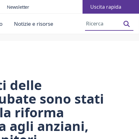
Uscita rapida
Newsletter
Aumentare la dimensione dei caratteri
Diminuire la dimensione dei caratteri
o
Notizie e risorse
i delle
ubate sono stati
lla riforma
a agli anziani,