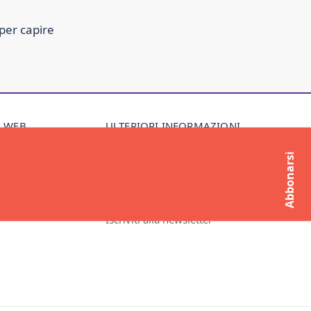
per capire
O WEB
ULTERIORI INFORMAZIONI
Informazioni su Compass
Abbonarsi
Contatto
Richieste dei media
Iscriviti alla newsletter