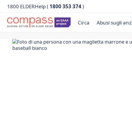
1800 ELDERHelp (
1800 353 374
)
Circa
Abusi sugli anz